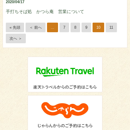
2020/04/17
手打ちそば処 かつら庵 営業について
« 先頭
＜ 前へ
...
7
8
9
10
11
次へ ＞