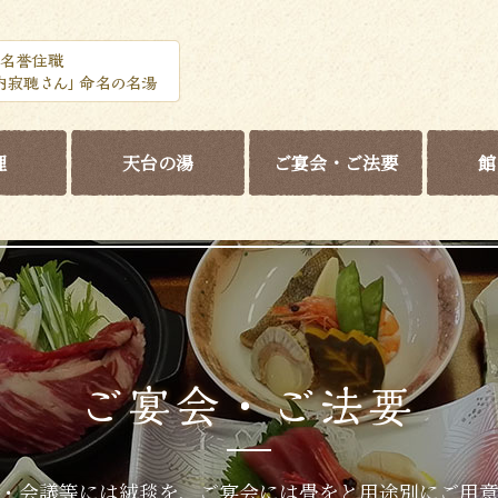
理
天台の湯
ご宴会・ご法要
館
・会議等には絨毯を、ご宴会には畳をと用途別にご用