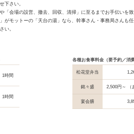
せ下さい。
や「会場の設営、撤去、回収、清掃」に至るまでお手伝いを致
」がモットーの「天台の湯」なら、幹事さん・事務局さんも任
さい。
各種お食事料金（要予約／消
松花堂弁当
1,
1時間
銘々盛
2,500円～
（
1時間
宴会膳
3,